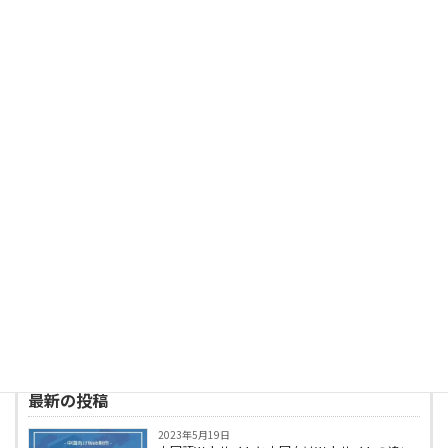
投稿者プロフィール
黒田淳貴
クーパル株式会社 代表取締役
1982年生まれ横浜市出身。
2007年 慶應義塾大学商学部卒業。卒業後、製造
業コンサルティング会社に勤務。
2009年 商社駐在員として中国深センに5年間駐
在。現地法人代表を務める。
2014年 クーパル株式会社を創業、プログラミン
グを習得し、中国向けのWebサイト・通販サイト
を制作。
中国語の出来るWebエンジニアとして、中国向
けのWeb制作やWebマーケティングについての
情報を発信している。
最新の投稿
2023年5月19日